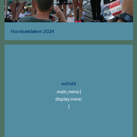
Hornbækløbet 2024
enfold
.main_menu {
display:none;
}