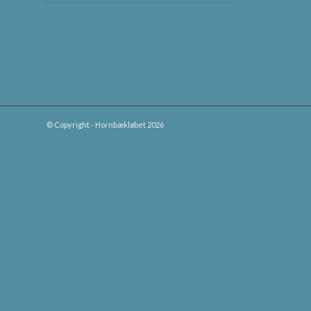
© Copyright - Hornbækløbet 2026