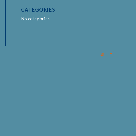
CATEGORIES
No categories